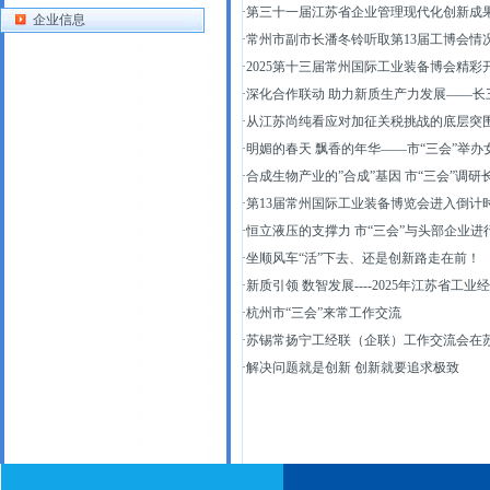
·
第三十一届江苏省企业管理现代化创新成
企业信息
·
常州市副市长潘冬铃听取第13届工博会情
·
2025第十三届常州国际工业装备博会精彩
·
深化合作联动 助力新质生产力发展——长
·
从江苏尚纯看应对加征关税挑战的底层突围
·
明媚的春天 飘香的年华——市“三会”举
·
合成生物产业的”合成”基因 市“三会”调
·
第13届常州国际工业装备博览会进入倒计时
·
恒立液压的支撑力 市“三会”与头部企业
·
坐顺风车“活”下去、还是创新路走在前！
·
新质引领 数智发展----2025年江苏省工
·
杭州市“三会”来常工作交流
·
苏锡常扬宁工经联（企联）工作交流会在
·
解决问题就是创新 创新就要追求极致