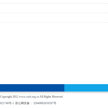
yright 2012
www.czsh.org.cn
All Rights Reserved
021740号-1
苏公网安备：
32040002010207号